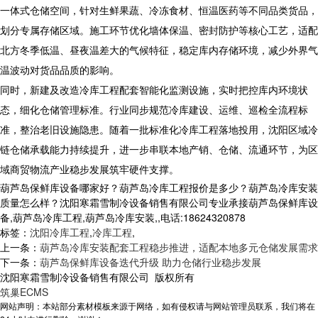
一体式仓储空间，针对生鲜果蔬、冷冻食材、恒温医药等不同品类货品，
划分专属存储区域。施工环节优化墙体保温、密封防护等核心工艺，适配
北方冬季低温、昼夜温差大的气候特征，稳定库内存储环境，减少外界气
温波动对货品品质的影响。
同时，新建及改造
冷库工程
配套智能化监测设施，实时把控库内环境状
态，细化仓储管理标准。行业同步规范冷库建设、运维、巡检全流程标
准，整治老旧设施隐患。随着一批标准化冷库工程落地投用，沈阳区域冷
链仓储承载能力持续提升，进一步串联本地产销、仓储、流通环节，为区
域商贸物流产业稳步发展筑牢硬件支撑。
葫芦岛保鲜库设备哪家好？葫芦岛冷库工程报价是多少？葫芦岛冷库安装
质量怎么样？沈阳寒霜雪制冷设备销售有限公司专业承接葫芦岛保鲜库设
备,葫芦岛冷库工程,葫芦岛冷库安装,,电话:18624320878
标签：
沈阳冷库工程
,
冷库工程
,
上一条：
葫芦岛冷库安装配套工程稳步推进，适配本地多元仓储发展需求
下一条：
葫芦岛保鲜库设备迭代升级 助力仓储行业稳步发展
沈阳寒霜雪制冷设备销售有限公司 版权所有
筑巢ECMS
网站声明：本站部分素材模板来源于网络，如有侵权请与网站管理员联系，我们将在