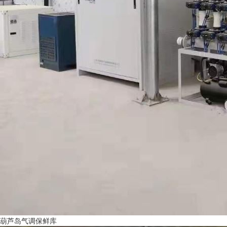
葫芦岛气调保鲜库