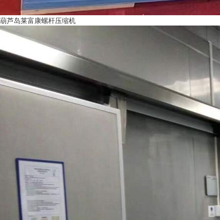
葫芦岛莱富康螺杆压缩机