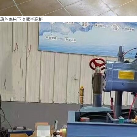
葫芦岛松下冷藏半高柜